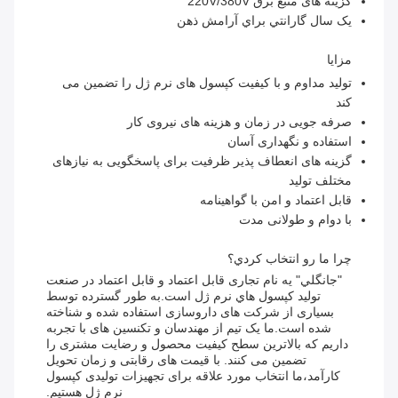
گزینه های منبع برق 220V/380V
يک سال گارانتي براي آرامش ذهن
مزایا
تولید مداوم و با کیفیت کپسول های نرم ژل را تضمین می
کند
صرفه جویی در زمان و هزینه های نیروی کار
استفاده و نگهداری آسان
گزینه های انعطاف پذیر ظرفیت برای پاسخگویی به نیازهای
مختلف تولید
قابل اعتماد و امن با گواهینامه
با دوام و طولانی مدت
چرا ما رو انتخاب کردي؟
"جانگلي" يه نام تجاری قابل اعتماد و قابل اعتماد در صنعت
توليد کپسول هاي نرم ژل است.به طور گسترده توسط
بسیاری از شرکت های داروسازی استفاده شده و شناخته
شده است.ما یک تیم از مهندسان و تکنسین های با تجربه
داریم که بالاترین سطح کیفیت محصول و رضایت مشتری را
تضمین می کنند. با قیمت های رقابتی و زمان تحویل
کارآمد،ما انتخاب مورد علاقه برای تجهیزات تولیدی کپسول
نرم ژل هستیم.