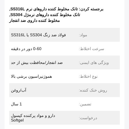
برجسته کردن:
تانک مخلوط کننده داروهای نرم SS316L
,
تانک مخلوط کننده داروهای نرمژل SS304
,
مخلوط کننده داروی ضد انفجار
مواد:
فولاد ضد زنگ SS304 یا SS316L
سرعت اختلاط:
0-60 دور در دقیقه
ویژگی های ایمنی:
ضد انفجار/محافظت بیش از حد
نوع اختلاط:
هموژنیزاسیون برشی بالا
روش خنک کننده:
آب/روغن
تضمین:
1 سال
دارو و مواد پرکننده کپسول
درخواست:
Softgel