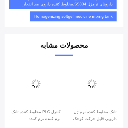
داروهای نرمژل SS304,مخلوط کننده داروی ضد انفجار
Homogenizing softgel medicine mixing tank
محصولات مشابه
ژل
کنترل PLC مخلوط کننده تانک
گرمایش بخار الکتریکی
چک
نرم کننده نرم کننده
مخلوط کننده تانک نرم کننده
زی
دارویی فولاد ضد زنگ خنک