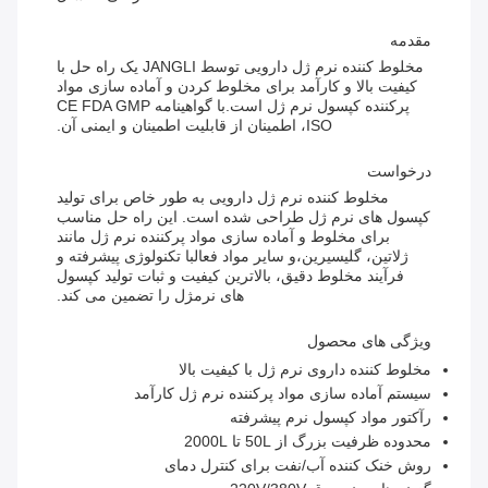
مقدمه
مخلوط کننده نرم ژل دارویی توسط JANGLI یک راه حل با
کیفیت بالا و کارآمد برای مخلوط کردن و آماده سازی مواد
پرکننده کپسول نرم ژل است.با گواهینامه CE FDA GMP
ISO، اطمینان از قابلیت اطمینان و ایمنی آن.
درخواست
مخلوط کننده نرم ژل دارویی به طور خاص برای تولید
کپسول های نرم ژل طراحی شده است. این راه حل مناسب
برای مخلوط و آماده سازی مواد پرکننده نرم ژل مانند
ژلاتین، گلیسیرین،و سایر مواد فعالبا تکنولوژی پیشرفته و
فرآیند مخلوط دقیق، بالاترین کیفیت و ثبات تولید کپسول
های نرمژل را تضمین می کند.
ویژگی های محصول
مخلوط کننده داروی نرم ژل با کیفیت بالا
سیستم آماده سازی مواد پرکننده نرم ژل کارآمد
رآکتور مواد کپسول نرم پیشرفته
محدوده ظرفیت بزرگ از 50L تا 2000L
روش خنک کننده آب/نفت برای کنترل دمای