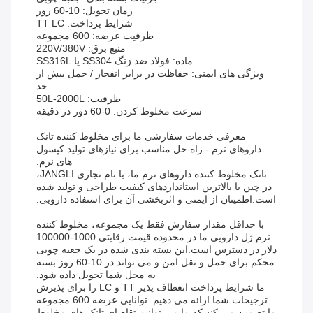
زمان تحویل: 10-60 روز
شرایط پرداخت: TT LC
ظرفیت عرضه: 600 مجموعه
منبع برق: 220V/380V
ماده: فولاد ضد زنگ SS304 یا SS316L
ویژگی های ایمنی: حفاظت در برابر انفجار / حمل بیش از
حد
ظرفیت: 50L-2000L
سرعت مخلوط کردن: 0-60 دور در دقیقه
معرفی خدمات سفارشی ما برای مخلوط کننده تانک
داروهای نرم - راه حل مناسب برای نیازهای تولید کپسول
های نرم.
تانک مخلوط کننده داروهای نرم ما، با نام تجاری JANGLI،
در چین با بالاترین استانداردهای کیفیت طراحی و تولید شده
است.اطمینان از ایمنی و اثربخشی آن برای استفاده دارویی.
با حداقل مقدار سفارش فقط یک مجموعه، مخلوط کننده
نرم ژل دارویی ما در محدوده قیمت رقابتی 1000-100000
دلار در دسترس است.این بسته بندی شده در یک جعبه چوبی
محکم برای حمل و نقل امن و می تواند در 10-60 روز بسته
به محل شما تحویل داده شود.
ما شرایط پرداخت انعطاف پذیر TT و LC را برای پذیرش
ترجیحات شما ارائه می دهیم. توانایی عرضه 600 مجموعه
ما تضمین می کند که ما می توانیم تقاضای تانک های مخلوط