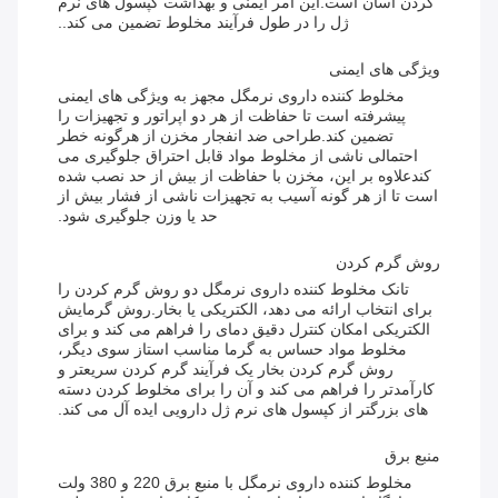
کردن آسان است.این امر ایمنی و بهداشت کپسول های نرم
ژل را در طول فرآیند مخلوط تضمین می کند..
ویژگی های ایمنی
مخلوط کننده داروی نرمگل مجهز به ویژگی های ایمنی
پیشرفته است تا حفاظت از هر دو اپراتور و تجهیزات را
تضمین کند.طراحی ضد انفجار مخزن از هرگونه خطر
احتمالی ناشی از مخلوط مواد قابل احتراق جلوگیری می
کندعلاوه بر این، مخزن با حفاظت از بیش از حد نصب شده
است تا از هر گونه آسیب به تجهیزات ناشی از فشار بیش از
حد یا وزن جلوگیری شود.
روش گرم کردن
تانک مخلوط کننده داروی نرمگل دو روش گرم کردن را
برای انتخاب ارائه می دهد، الکتریکی یا بخار.روش گرمایش
الکتریکی امکان کنترل دقیق دمای را فراهم می کند و برای
مخلوط مواد حساس به گرما مناسب استاز سوی دیگر،
روش گرم کردن بخار یک فرآیند گرم کردن سریعتر و
کارآمدتر را فراهم می کند و آن را برای مخلوط کردن دسته
های بزرگتر از کپسول های نرم ژل دارویی ایده آل می کند.
منبع برق
مخلوط کننده داروی نرمگل با منبع برق 220 و 380 ولت