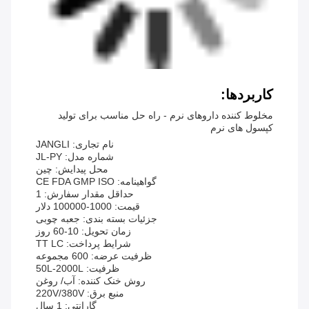
کاربردها:
مخلوط کننده داروهای نرم - راه حل مناسب برای تولید
کپسول های نرم
نام تجاری: JANGLI
شماره مدل: JL-PY
محل پیدایش: چین
گواهینامه: CE FDA GMP ISO
حداقل مقدار سفارش: 1
قیمت: 1000-100000 دلار
جزئیات بسته بندی: جعبه چوبی
زمان تحویل: 10-60 روز
شرایط پرداخت: TT LC
ظرفیت عرضه: 600 مجموعه
ظرفیت: 50L-2000L
روش خنک کننده: آب/ روغن
منبع برق: 220V/380V
گارانتی: 1 سال