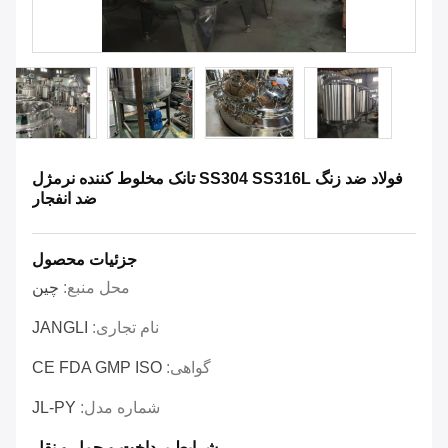
فولاد ضد زنگ SS304 SS316L تانک مخلوط کننده نرمژل
ضد انفجار
جزئیات محصول
محل منبع:
چین
نام تجاری:
JANGLI
گواهی:
CE FDA GMP ISO
شماره مدل:
JL-PY
شرایط پرداخت و حمل و نقل