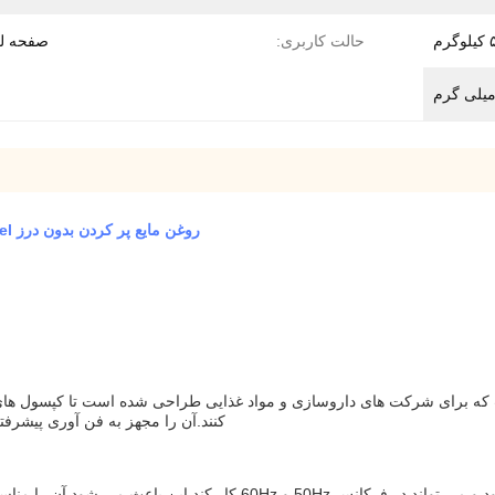
رم
حالت کاربری:
صفحه ل
روغن مایع پر کردن بدون درز Softgel ماشین صفحه لمسی Softgel ماشین Encapsulation
 برای شرکت های داروسازی و مواد غذایی طراحی شده است تا کپسول های ژلات
کنند.آن را مجهز به فن آوری پیشرفته
این دستگاه با یک منبع برق 220V/380V عرضه می شود و می تواند در فرکا