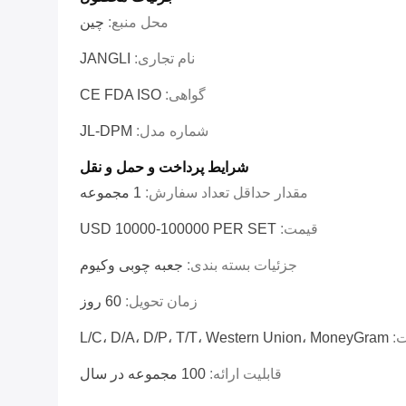
محل منبع:
چین
نام تجاری:
JANGLI
گواهی:
CE FDA ISO
شماره مدل:
JL-DPM
شرایط پرداخت و حمل و نقل
مقدار حداقل تعداد سفارش:
1 مجموعه
قیمت:
USD 10000-100000 PER SET
جزئیات بسته بندی:
جعبه چوبی وکیوم
زمان تحویل:
60 روز
ت:
L/C، D/A، D/P، T/T، Western Union، MoneyGram
قابلیت ارائه:
100 مجموعه در سال