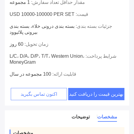
مقدار حداقل تعداد سفارش:
1 مجموعه
قیمت:
USD 10000-100000 PER SET
جزئیات بسته بندی:
بسته بندی درونی خلاء، بسته بندی
بیرونی پلائیوود
زمان تحویل:
60 روز
شرایط پرداخت:
L/C، D/A، D/P، T/T، Western Union،
MoneyGram
قابلیت ارائه:
100 مجموعه در سال
بهترین قیمت را دریافت کنید
اکنون تماس بگیرید
مشخصات
توضیحات
مشخصات