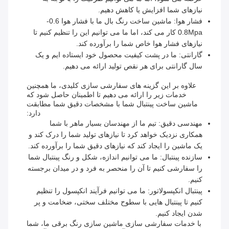
نیازهای شما افزایش یا کاهش دهیم.
فشار هوا: ماشین ساخت رنگ بال ما با فشار هوا 0.6-
0.8Mpa کار می کند، اما ما می توانیم این را تنظیم کنیم تا
نیازهای فشار هوا خاص شما را برآورده کند.
گارانتی: ما در پشت کیفیت محصول خود ایستاده ایم و یک
سال گارانتی برای هر نقص تولید ارائه می دهیم.
علاوه بر این گزینه های سفارشی سازی کلیدی، ما همچنین
خدمات زیر را ارائه می دهیم تا اطمینان حاصل شود که
ماشین ساخت پینتبال شما با مشخصات دقیق شما مطابقت
دارد:
مهندسی دقیق: تیم ما از مهندسان بسیار ماهر با شما
همکاری نزدیک خواهد کرد تا نیازهای تولید شما را درک کند و
یک ماشین را ایجاد کند که نیازهای دقیق شما را برآورده کند.
سازنده پینتبال: ما می توانیم اندازه، شکل و رنگ پینتبال شما
را سفارشی کنیم تا آن را منحصر به فرد و در میدان برجسته
کنیم.
پینتبال انکپسولاتور: ما می توانیم فرآیند انکپسول را تنظیم
کنیم تا پینتبال هایی با سطوح مختلف سختی، ضخامت و پر
شدن ایجاد کنیم.
با خدمات سفارشی سازی ماشین سازی رنگ برقی ما، شما