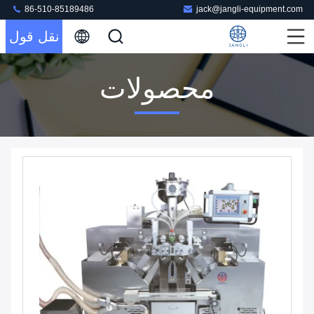
86-510-85189486
jack@jangli-equipment.com
نقل قول
محصولات