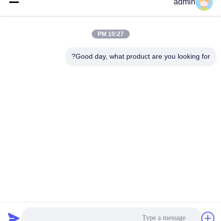
admin
10:27 PM
بفرست
Good day, what product are you looking for?
Wuxi Jangli Machinery Co., Ltd.
jack@jangli-equipment.com
86-510-85189486
شماره 99، جاده جینسی، بینهو،
ووشی، جیانگسو، چین
چین کیفیت خوب دستگاه کپسوله سازی سافت ژل تامین کننده. حق چاپ © 2026
jlsoftgel.com . تمامی حقوق محفوظ است.