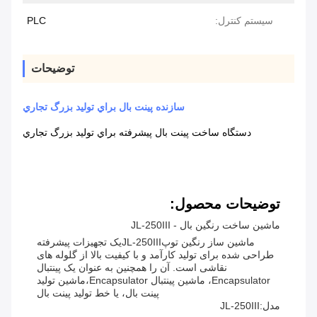
سیستم کنترل:
PLC
توضیحات
سازنده پينت بال براي توليد بزرگ تجاري
دستگاه ساخت پينت بال پیشرفته براي توليد بزرگ تجاري
توضیحات محصول:
ماشین ساخت رنگین بال - JL-250III
ماشین ساز رنگین توپ
JL-250III
یک تجهیزات پیشرفته
طراحی شده برای تولید کارآمد و با کیفیت بالا از گلوله های
نقاشی است. آن را همچنین به عنوان یک پینتبال
Encapsulator، ماشین پینتبال Encapsulator،ماشین تولید
پینت بال، يا خط توليد پينت بال
مدل:
JL-250III