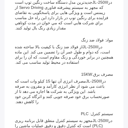
در
JL-250III
جدیدترین مدل دستگاه ساخت رنگین توپ است
که مجهز به سیستم پیشرفته فناوری Servo Driving از
زیمنس است و ویژگی هایی برای پاسخگویی به تقاضای
فزاینده برای رنگین توپ در بازار دارد.اين راه حل مناسب
براي شرکت هايي است که مي خوان در مدت کوتاهي
مقدار زيادي رنگ بال تولید کنند.
مواد: فولاد ضد زنگ
در
JL-250III
از فولاد ضد زنگ با کیفیت بالا ساخته شده
است، که دوام و طول عمر آن را تضمین می کند. این ماده
همچنین در برابر خوردگی و زنگ مقاوم است، که آن را برای
استفاده در محیط تولید مناسب می کند.
مصرف برق:15KW
در
JL-250III
مصرف انرژی آن تنها 15 کیلو وات است که
باعث می شود از نظر انرژی کارآمد و مقرون به صرفه
باشد. این ویژگی به شرکت ها اجازه می دهد تا از
صورتحساب برق خود صرفه جویی کنند و اثرگاه کربن خود
را کاهش دهند.
سیستم کنترل: PLC
در
JL-250III
مجهز به سیستم کنترل منطق قابل برنامه ریزی
(PLC) است که کنترل دقیق و دقیق عملیات ماشین را