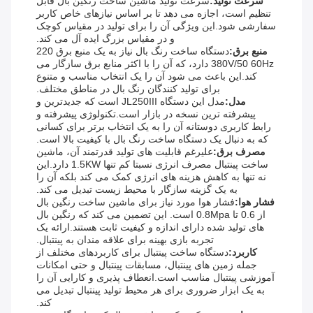
سرعت تولید:
سرعت تولید ماشین ساخت رنگین بال قابل
تنظیم است، اجازه می دهد تا بر اساس نیازهای خاص کاربر
سفارشی شود.این ویژگی آن را برای تولید در مقیاس کوچک
و در مقیاس بزرگ ایده آل می کند.
منبع برق:
دستگاه ساخت رنگ بال نیاز به یک منبع برق 220
380V/50 60Hz دارد، که آن را با اکثر منابع برق سازگار می
کند.این باعث می شود آن را یک انتخاب مناسب و متنوع
برای تولید کنندگان رنگ بال در مناطق مختلف.
مدل:
مدل این دستگاه JL250III است که جدیدترین و
پیشرفته ترین نسخه در بازار است.تکنولوژی پیشرفته و
رابط کاربری دوستانه آن را به یک انتخاب برتر برای کسانی
که به دنبال یک دستگاه ساخت رنگ بال با کیفیت بالا است.
مصرف برق:
علیرغم قابلیت های تولید قدرتمند آن، ماشین
ساخت پینتبال مصرف انرژی نسبتا کم تنها 1.5KW دارد.این
نه تنها به کاهش هزینه های انرژی کمک می کند بلکه آن را
به یک گزینه سازگار با محیط زیست تبدیل می کند.
فشار هوا:
فشار هوا مورد نیاز برای ماشین ساخت رنگین بال
از 0.6 تا 0.8Mpa است. این تضمین می کند که رنگین بال
های تولید شده دارای اندازه و کیفیت ثابت هستند.ارائه یک
تجربه بازی بهینه برای علاقه مندان به پینتبال.
کاربرد:
دستگاه ساخت پینتبال برای کاربردهای مختلف از
جمله زمین های پینتبال، مسابقات پینتبال و حتی امکانات
آموزشی پینتبال مناسب است.انعطاف پذیری و کارایی آن را
به یک ابزار ضروری برای هر محیط تولید پینتبال تبدیل می
کند.