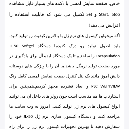
خاص، صفحه نمایش لمسی با دکمه های بسیار قابل مشاهده 
Start، Stop و Set تکمیل می شود که قابلیت استفاده را 
افزایش می دهد!
اگه ميخواين کپسول هاي نرم ژل با بالاترين کيفيت رو توليد کنيد،
بايد اصول توليد رو درک کنيدما دستگاه JL-50 Softgel
Encapsulation را ساختیم تا یک دستگاه ایده آل برای یادگیری در
مورد صنعت تولید نرمگل باشد.ما آن را با ویژگی های دوستانه
دانش آموز مانند یک پنل کنترل صفحه نمایش لمسی کامل رنگ
PLC WEINVIEW و ابعاد فشرده مجهز کردیم.همچنین برای
استارتاپ ها هم مناسب است چون رولر های داخل آن می توانند
انواع کپسول های نرم ژل تولید کنند.. امروز به وب سایت ما
مراجعه کنید و دستگاه کپسول سازی نرم ژل JL-50 خود را
سفارش دهید تا بهترین تجهیزات کپسول نرم ژل را برای راه