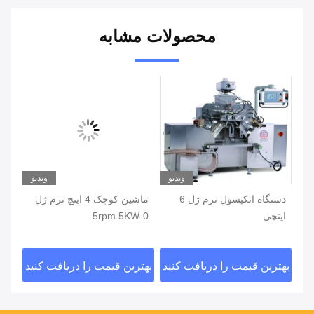
محصولات مشابه
یو
ویدیو
ویدیو
دستگاه انکپسول نرم ژل 6
ماشين کوچک 4 اينچ نرم ژل
ماش
اینچی
0-5rpm 5KW
نرم
کنتر
ید
بهترین قیمت را دریافت کنید
بهترین قیمت را دریافت کنید
بهت