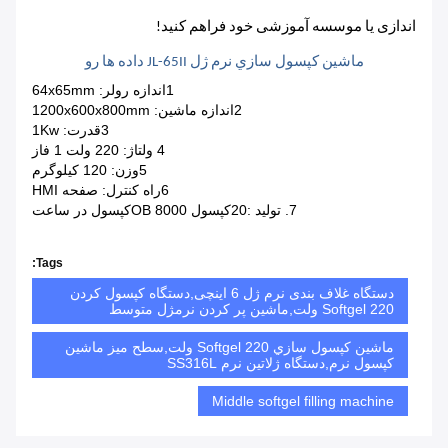
اندازی یا موسسه آموزشی خود فراهم کنید!
ماشين کپسول سازي نرم ژل JL-65II داده ها رو
1اندازه رولر: 64x65mm
2اندازه ماشین: 1200x600x800mm
3قدرت: 1Kw
4 ولتاژ: 220 ولت 1 فاز
5وزن: 120 کيلوگرم
6راه کنترل: صفحه HMI
7. تولید :20کپسول OB 8000کپسول در ساعت
Tags:
دستگاه غلاف بندی نرم ژل 6 اینچی,دستگاه کپسول کردن
Softgel 220 ولت,ماشین پر کردن نرمژل متوسط
ماشين کپسول سازي Softgel 220 ولت,سطح میز ماشین
کپسول نرم,دستگاه ژلاتین نرم SS316L
Middle softgel filling machine