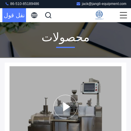
86-510-85189486
jack@jangli-equipment.com
نقل قول
محصولات