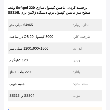
برجسته کردن:
ماشين کپسول سازي Softgel 220 ولت
,
سطح میز ماشین کپسول نرم
,
دستگاه ژلاتین نرم SS316L
اندازه رولر:
64x65 میلی متر
ظرفیت کار:
8000 کپسول 20 OB در ساعت
اندازه:
1200x600x1500 میلی متر
وزن:
120 کیلوگرم
ولتاژ:
220 ولت 1 فاژ
بسته بندی:
جعبه چوبی
مواد:
SS304 و SS316l