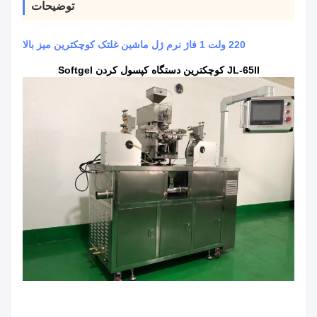
توضیحات
220 ولت 1 فاژ نرم ژل ماشین غلتک کوچکترین میز بالا
JL-65II کوچکترین دستگاه کپسول کردن Softgel