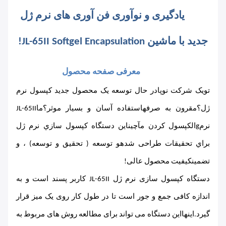
یادگیری و نوآوری فن آوری های نرم ژل 
جدید با ماشین JL-65II Softgel Encapsulation!
معرفی صفحه محصول
تو
یک شرکت نوپا
در حال توسعه یک محصول جدید کپسول نرم 
ژل؟
مقرون به صرفه
استفاده آسان و بسیار موثر؟
ما
JL-65II 
نرم
G
ال
کپسول کردن
م
آچین
اين دستگاه کپسول سازي نرم ژل 
براي تحقيقات طراحی شده
و توسعه ( تحقیق و توسعه) ، و 
تضمین
کیفیت محصول عالی!
دستگاه کپسول سازی نرم ژل JL-65II کاربر پسند است و به 
اندازه کافی جمع و جور است تا در طول کار روی یک میز قرار 
گیرد.
اينها
این دستگاه می تواند برای مطالعه روش های مربوط به 