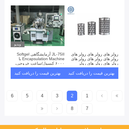
ویدیو
رولر های رولر های رولر های
JL-75II آزمایشگاهی Softgel
رولر های رولر های رولر های
Encapsulation Machine با
رولر های رولر های رولر
۶۰۰۰ کپسول/ساعت خروجی،
کنترل PLC و ساختار یکپارچه
فشرده
بهترین قیمت را دریافت کنید
بهترین قیمت را دریافت کنید
6
5
4
3
2
1
8
7