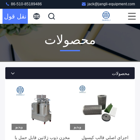
86-510-85189486
jack@jangli-equipment.com
نقل قول
محصولات
محصولات
ویدیو
ویدیو
اجزای اصلی قالب کپسول
مخزن ذوب ژلاتین قابل حمل با