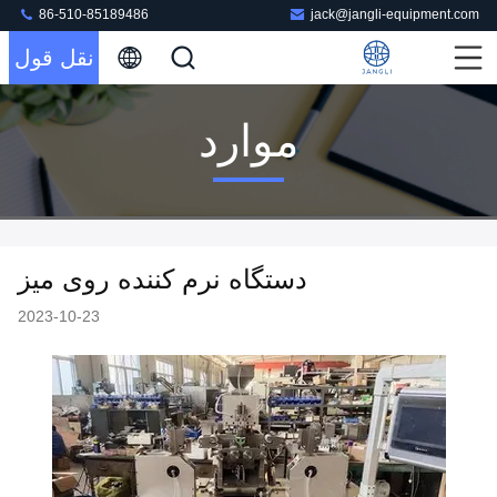
86-510-85189486
jack@jangli-equipment.com
نقل قول
موارد
دستگاه نرم کننده روی میز
2023-10-23