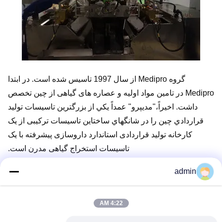
گروه Medipro از سال 1997 تاسیس شده است. در ابتدا
Medipro در تامین مواد اولیه و عصاره های گیاهی از چین تخصص
داشت. اخیراً،"مديپرو" عمداً يکي از بزرگترين تاسيسات توليد
قراردادي چين را در شانگهاي ساختاین تاسیسات ترکیبی از یک
کارخانه تولید قراردادی استاندارد داروسازی پیشرفته با یک
تاسیسات استخراج گیاهی مدرن است.
admin
در حال حاضر یک مجموعه از سیستم ذوب ژلاتین حیوانات 600L
و یک مجموعه از سیستم مخلوط مواد 600L در تاسیسات فعلی
4:22 AM
نصب شد.آنها همچنین در AUS تاسیساتی دارند و دارای 4
مجموعه از ماشین های پاکسازی نرمژل هستند.