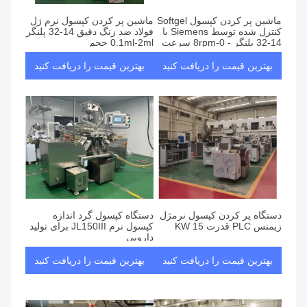
ماشین پر کردن کپسول Softgel
ماشین پر کردن کپسول نرم ژل
کنترل شده توسط Siemens با
فولاد ضد زنگ دقیق 14-32 پلنگر
14-32 پلنگر - 0-8rpm سرعت
0.1ml-2ml حجم
کار - 15 KW قدرت
بهترین قیمت را دریافت کنید
بهترین قیمت را دریافت کنید
دستگاه پر کردن کپسول نرمژل
دستگاه کپسول گرد اندازه
زیمنس PLC قدرت 15 KW
کپسول نرم JL150III برای تولید
دارویی
بهترین قیمت را دریافت کنید
بهترین قیمت را دریافت کنید