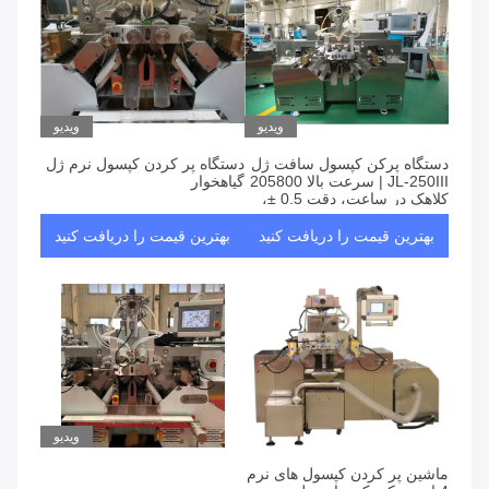
ویدیو
ویدیو
دستگاه پرکن کپسول سافت ژل
دستگاه پر کردن کپسول نرم ژل
JL-250III | سرعت بالا 205800
گیاهخوار
کلاهک در ساعت، دقت 0.5 ±،
سازگار با GMP برای دارو و غذا
بهترین قیمت را دریافت کنید
بهترین قیمت را دریافت کنید
ویدیو
ماشین پر کردن کپسول های نرم